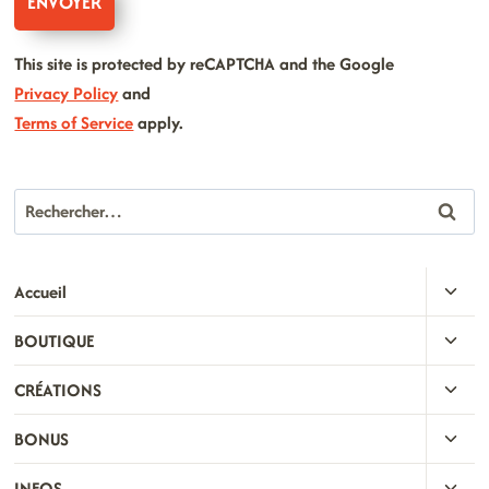
This site is protected by reCAPTCHA and the Google
Privacy Policy
and
Terms of Service
apply.
Rechercher :
OUVR
Accueil
LE
OUVR
BOUTIQUE
MENU
LE
ENFA
OUVR
CRÉATIONS
MENU
LE
ENFA
OUVR
BONUS
MENU
LE
ENFA
OUVR
INFOS