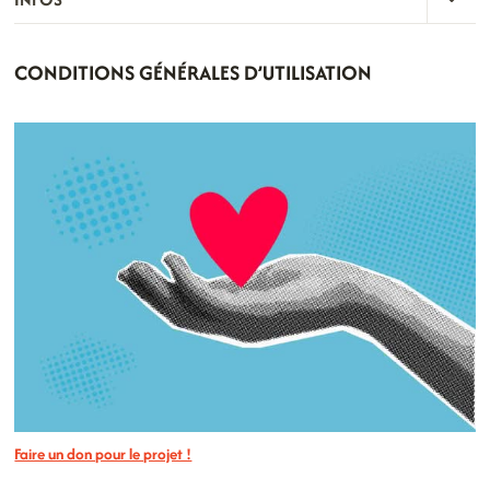
MENU
LE
ENFA
MENU
CONDITIONS GÉNÉRALES D’UTILISATION
ENFA
Faire un don pour le projet !