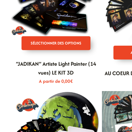
SÉLECTIONNER DES OPTIONS
“JADIKAN” Artiste Light Painter (14
vues) LE KIT 3D
AU COEUR D
A partir de
0,00
€