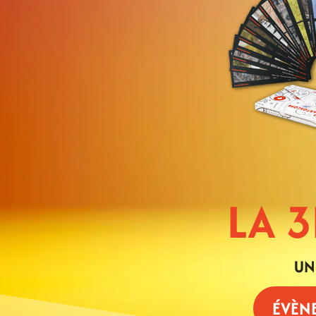
LA 
UN
ÉVÈN