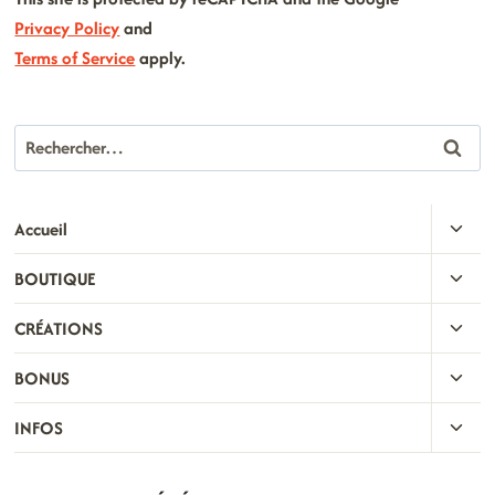
Privacy Policy
and
Terms of Service
apply.
Rechercher :
OUVR
Accueil
LE
OUVR
BOUTIQUE
MENU
LE
ENFA
OUVR
CRÉATIONS
MENU
LE
ENFA
OUVR
BONUS
MENU
LE
ENFA
OUVR
INFOS
MENU
LE
ENFA
MENU