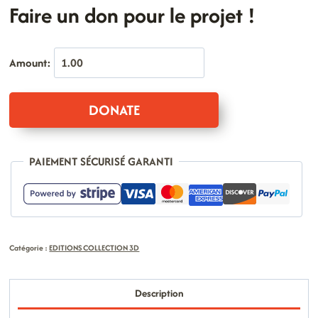
Faire un don pour le projet !
Amount:
quantité
DONATE
de
Faire
un
PAIEMENT SÉCURISÉ GARANTI
don
pour
le
projet
Catégorie :
EDITIONS COLLECTION 3D
!
Description