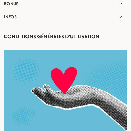
OUVR
BONUS
MENU
LE
ENFA
OUVR
INFOS
MENU
LE
ENFA
MENU
CONDITIONS GÉNÉRALES D’UTILISATION
ENFA