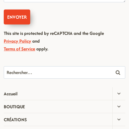
This site is protected by reCAPTCHA and the Google
Privacy Policy
and
Terms of Service
apply.
Rechercher :
OUVR
Accueil
LE
OUVR
BOUTIQUE
MENU
LE
ENFA
OUVR
CRÉATIONS
MENU
LE
ENFA