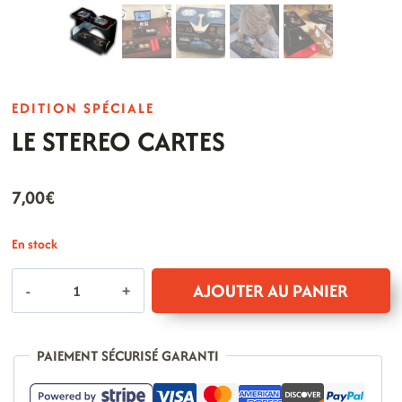
EDITION SPÉCIALE
LE STEREO CARTES
7,00
€
En stock
quantité
AJOUTER AU PANIER
de
LE
STEREO
PAIEMENT SÉCURISÉ GARANTI
CARTES