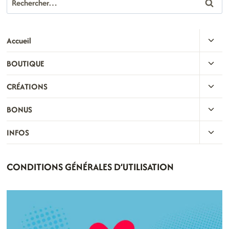
OUVR
Accueil
LE
OUVR
BOUTIQUE
MENU
LE
ENFA
OUVR
CRÉATIONS
MENU
LE
ENFA
OUVR
BONUS
MENU
LE
ENFA
OUVR
INFOS
MENU
LE
ENFA
MENU
CONDITIONS GÉNÉRALES D’UTILISATION
ENFA