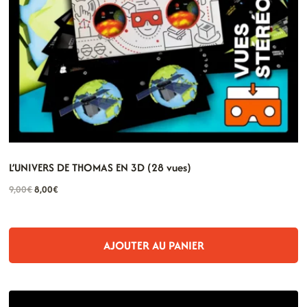
L’UNIVERS DE THOMAS EN 3D (28 vues)
Le
Le
9,00
€
8,00
€
prix
prix
initial
actuel
était :
est :
AJOUTER AU PANIER
9,00€.
8,00€.