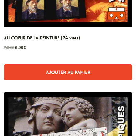
AU COEUR DE LA PEINTURE (24 vues)
Le
Le
9,00
€
8,00
€
prix
prix
initial
actuel
était :
est :
AJOUTER AU PANIER
9,00€.
8,00€.