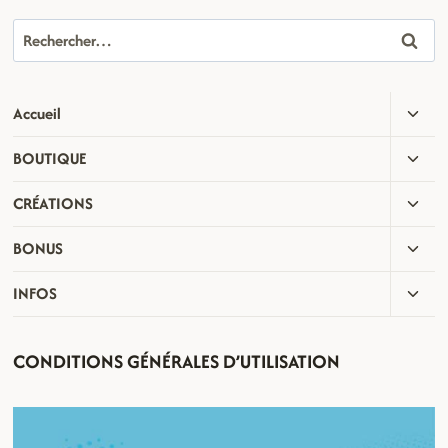
Rechercher :
OUVR
Accueil
LE
OUVR
BOUTIQUE
MENU
LE
ENFA
OUVR
CRÉATIONS
MENU
LE
ENFA
OUVR
BONUS
MENU
LE
ENFA
OUVR
INFOS
MENU
LE
ENFA
MENU
CONDITIONS GÉNÉRALES D’UTILISATION
ENFA