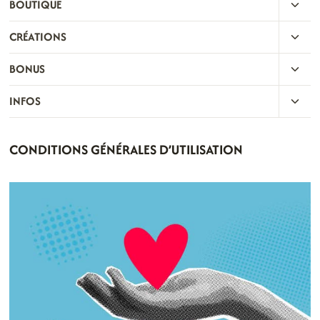
OUVR
BOUTIQUE
MENU
LE
ENFA
OUVR
CRÉATIONS
MENU
LE
ENFA
OUVR
BONUS
MENU
LE
ENFA
OUVR
INFOS
MENU
LE
ENFA
MENU
CONDITIONS GÉNÉRALES D’UTILISATION
ENFA