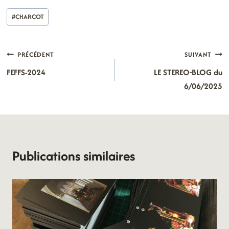
Étiquettes
#
CHARCOT
de
la
publication :
Navigation
PRÉCÉDENT
SUIVANT
FEFFS-2024
LE STEREO-BLOG du
de
6/06/2025
l’article
Publications similaires