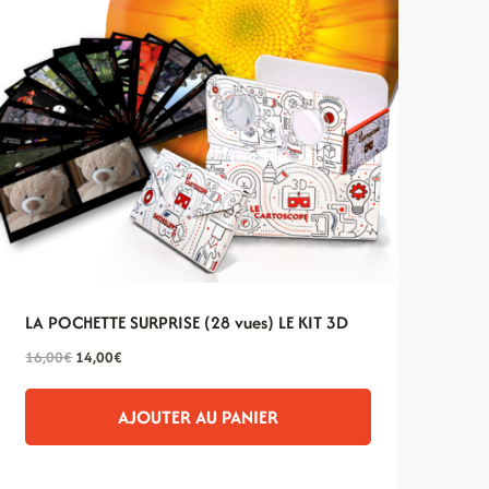
LA POCHETTE SURPRISE (28 vues) LE KIT 3D
Le
Le
16,00
€
14,00
€
prix
prix
initial
actuel
AJOUTER AU PANIER
était :
est :
16,00€.
14,00€.