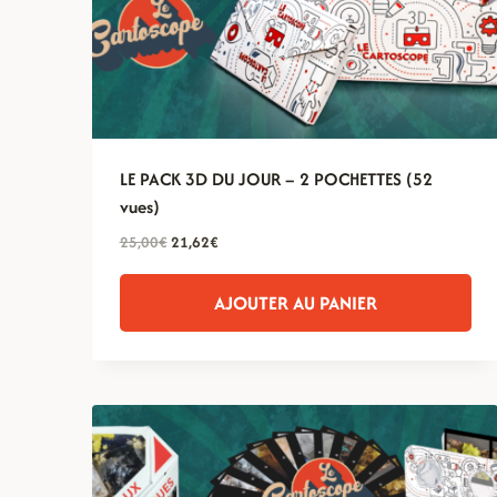
LE PACK 3D DU JOUR – 2 POCHETTES (52
vues)
Le
Le
25,00
€
21,62
€
prix
prix
initial
actuel
AJOUTER AU PANIER
était :
est :
25,00€.
21,62€.