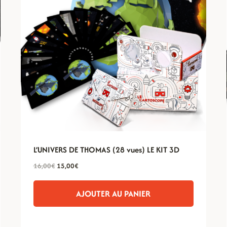
L’UNIVERS DE THOMAS (28 vues) LE KIT 3D
Le
Le
16,00
€
15,00
€
prix
prix
initial
actuel
AJOUTER AU PANIER
était :
est :
16,00€.
15,00€.