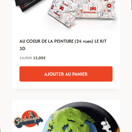
AU COEUR DE LA PEINTURE (24 vues) LE KIT
3D
Le
Le
16,00
€
15,00
€
prix
prix
initial
actuel
AJOUTER AU PANIER
était :
est :
16,00€.
15,00€.