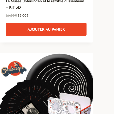
Le Musée Unterlinden et le retable d’Issenheim
– KIT 3D
Le
Le
16,00
€
15,00
€
prix
prix
initial
actuel
AJOUTER AU PANIER
était :
est :
16,00€.
15,00€.