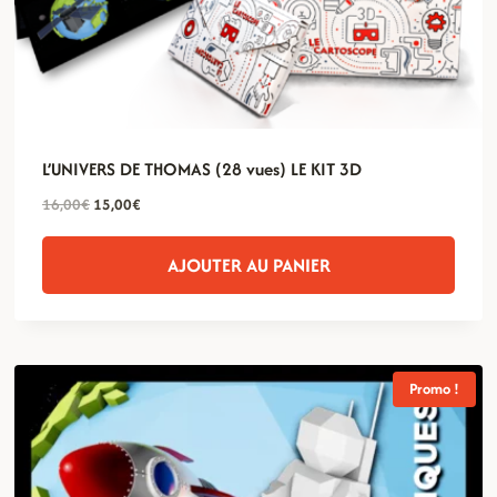
L’UNIVERS DE THOMAS (28 vues) LE KIT 3D
Le
Le
16,00
€
15,00
€
prix
prix
initial
actuel
AJOUTER AU PANIER
était :
est :
16,00€.
15,00€.
Promo !