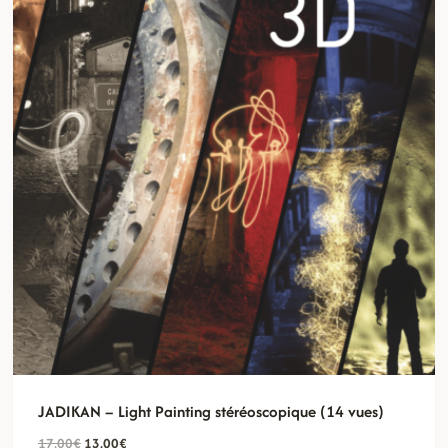
JADIKAN – Light Painting stéréoscopique (14 vues)
Le
Le
17,00
€
13,00
€