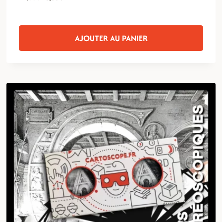
prix
prix
initial
actuel
était :
est :
AJOUTER AU PANIER
17,00€.
13,00€.