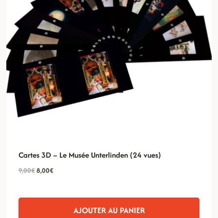
Cartes 3D – Le Musée Unterlinden (24 vues)
Le
Le
9,00
€
8,00
€
prix
prix
initial
actuel
était :
est :
AJOUTER AU PANIER
9,00€.
8,00€.