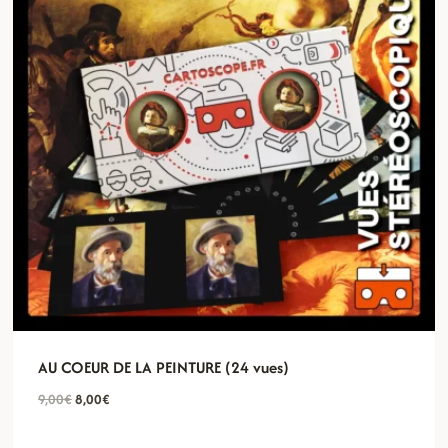
AU COEUR DE LA PEINTURE (24 vues)
Le
Le
9,00
€
8,00
€
prix
prix
initial
actuel