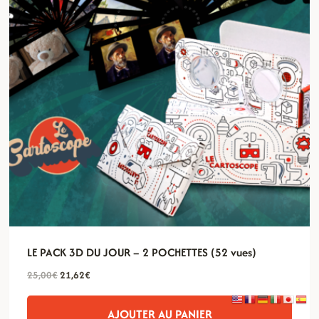
LE PACK 3D DU JOUR – 2 POCHETTES (52 vues)
Le
Le
25,00
€
21,62
€
prix
prix
initial
actuel
AJOUTER AU PANIER