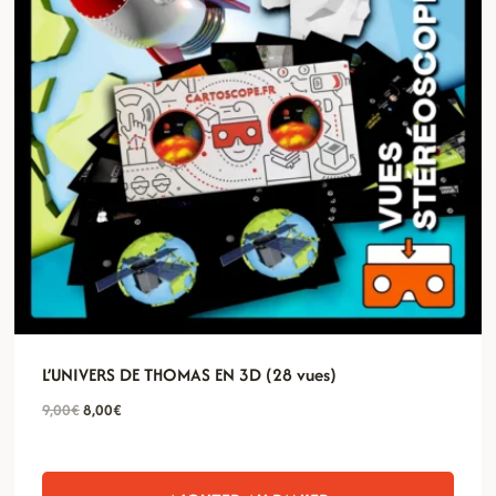
L’UNIVERS DE THOMAS EN 3D (28 vues)
Le
Le
9,00
€
8,00
€
prix
prix
initial
actuel
était :
est :