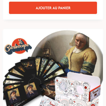
était :
est :
AJOUTER AU PANIER
9,00€.
8,00€.