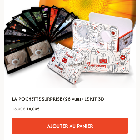
LA POCHETTE SURPRISE (28 vues) LE KIT 3D
Le
Le
16,00
€
14,00
€
prix
prix
initial
actuel
AJOUTER AU PANIER
était :
est :
16,00€.
14,00€.