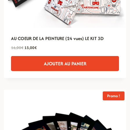
AU COEUR DE LA PEINTURE (24 vues) LE KIT 3D
Le
Le
16,00
€
15,00
€
prix
prix
initial
actuel
AJOUTER AU PANIER
était :
est :
16,00€.
15,00€.
Promo !