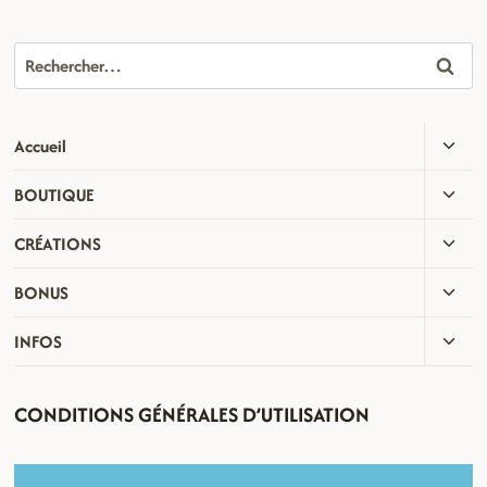
Rechercher :
OUVR
Accueil
LE
OUVR
BOUTIQUE
MENU
LE
ENFA
OUVR
CRÉATIONS
MENU
LE
ENFA
OUVR
BONUS
MENU
LE
ENFA
OUVR
INFOS
MENU
LE
ENFA
MENU
CONDITIONS GÉNÉRALES D’UTILISATION
ENFA