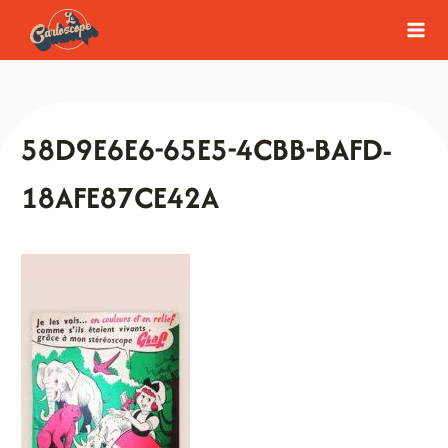
Aller
au
contenu
58D9E6E6-65E5-4CBB-BAFD-
18AFE87CE42A